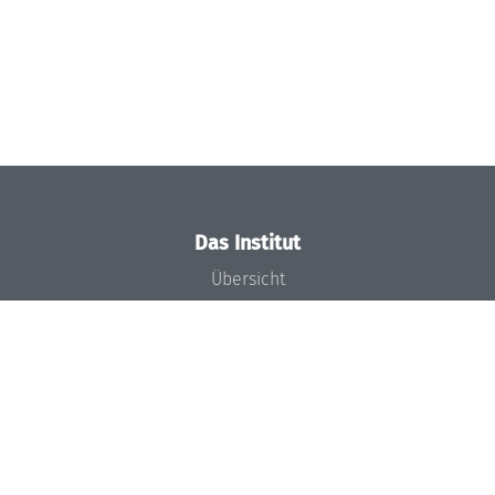
Das Institut
Übersicht
Aktuelles
Konzept und Organisation
Team
Gremien
Förderung und Finanzierung
Projekte
Presse