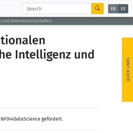
EN
DE
enz und Datenwissenschaften
ationalen
he Intelligenz und
QUICK LINKS
 NFDI4DataScience gefördert.