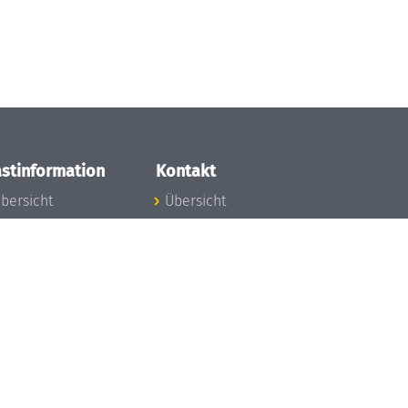
stinformation
Kontakt
bersicht
Übersicht
nfos zum Aufenthalt
nreise
nfektionsvorbeugung
osten
inderbetreuung
ibliothek
unst
eschichte