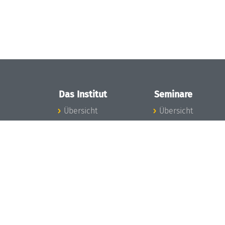
Das Institut
Seminare
Übersicht
Übersicht
Aktuelles
Seminar-Kalender
Konzept und
News Seminarwes
Organisation
Mitarbeiter
Team
Seminarwesen
Gremien
Dagstuhl-Seminar
Förderung und
Dagstuhl-
Finanzierung
Perspektiven
Projekte
GI-Dagstuhl-