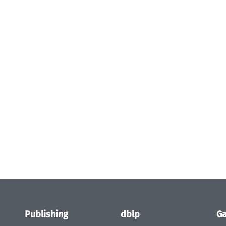
Publishing
dblp
Ga