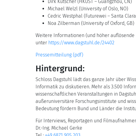
Dirk Kutscher (HKUST – Guangzhou, CN)
Michael Welzl (University of Oslo, NO)
Cedric Westphal (Futurewei – Santa Clara
Noa Zilberman (University of Oxford, GB)
Weitere Informationen (und höher auflösende Bi
unter
https://www.dagstuhl.de/24402
Pressemitteilung (pdf)
Hintergrund:
Schloss Dagstuhl lädt das ganze Jahr über Wis
Informatik zu diskutieren. Mehr als 3.500 Inf
wissenschaftlichen Veranstaltungen in Dagstuhl
außeruniversitäre Forschungsinstitute und wiss
Bedeutung fördern Bund und Länder die Instit
Für Interviews, Reportagen und Filmaufnahmen
Dr.-Ing. Michael Gerke
Tel.:
+49 6871 905 203