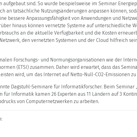
ufgebaut sind. So wurde beispielsweise im Seminar Energiepr
uch an tatsächliche Nutzungsänderungen anpassen können, soda
eine bessere Anpassungsfähigkeit von Anwendungen und Netzwe
über hinaus können vernetzte Systeme auf unterschiedliche We
rbrauchs an die aktuelle Verfügbarkeit und die Kosten erneuer
tzwerk, den vernetzten Systemen und der Cloud hilfreich sein
onalen Forschungs- und Normungsorganisationen wie der Interne
normen (ETSI) zusammen. Daher wird erwartet, dass das Seminar
isten wird, um das Internet auf Netto-Null-CO2-Emissionen zu 
annte Dagstuhl-Seminare für Informatikforscher. Beim Seminar 
rum für Informatik kamen 26 Experten aus 11 Ländern auf 3 Kon
drucks von Computernetzwerken zu arbeiten.
: