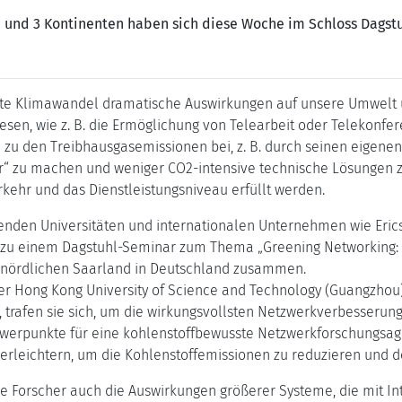
rn und 3 Kontinenten haben sich diese Woche im Schloss Dag
 Klimawandel dramatische Auswirkungen auf unsere Umwelt und
esen, wie z. B. die Ermöglichung von Telearbeit oder Telekonf
h zu den Treibhausgasemissionen bei, z. B. durch seinen eigene
r“ zu machen und weniger CO2-intensive technische Lösungen zu
ehr und das Dienstleistungsniveau erfüllt werden.
enden Universitäten und internationalen Unternehmen wie Ericss
zu einem Dagstuhl-Seminar zum Thema „Greening Networking: T
m nördlichen Saarland in Deutschland zusammen.
r Hong Kong University of Science and Technology (Guangzhou), 
uz, trafen sie sich, um die wirkungsvollsten Netzwerkverbesseru
chwerpunkte für eine kohlenstoffbewusste Netzwerkforschungsag
rleichtern, um die Kohlenstoffemissionen zu reduzieren und de
 Forscher auch die Auswirkungen größerer Systeme, die mit Int