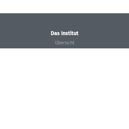
Das Institut
Übersicht
Aktuelles
Konzept und Organisation
Team
Gremien
Förderung und Finanzierung
Projekte
Presse
Dagstuhl's Impact
Stellenangebote
Gleichstellungsplan
Gute wissenschaftliche Praxis