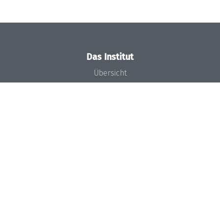
Das Institut
Übersicht
Aktuelles
Konzept und Organisation
Team
Gremien
Förderung und Finanzierung
Projekte
Presse
Dagstuhl's Impact
Stellenangebote
Gleichstellungsplan
Gute wissenschaftliche Praxis