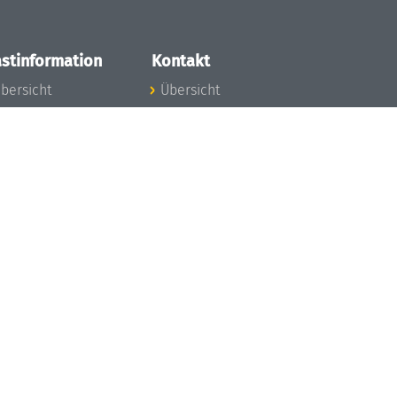
stinformation
Kontakt
bersicht
Übersicht
nfos zum Aufenthalt
nreise
nfektionsvorbeugung
osten
inderbetreuung
ibliothek
unst
eschichte