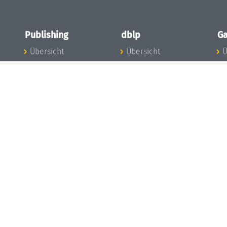
Publishing
dblp
Ga
Übersicht
Übersicht
Ü
Zu den Publikationen
Zur Datenbank
I
en
Publishing News
dblp-News
A
Mitarbeiter
dblp-Team
I
Publishing
dblp-Beirat
K
dblp-Ethik
K
e
Die Serien im
B
Überblick
K
LIPIcs
G
OASIcs
LITES
TGDK
Dagstuhl Reports
Open Access Policy