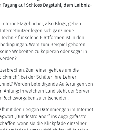
n Tagung auf Schloss Dagstuhl, dem Leibniz–
n Internet-Tagebücher, also Blogs, geben
Internetnutzer legen sich ganz neue
 Technik für solche Plattformen ist in den
hmenbedingungen. Wem zum Beispiel gehören
f seine Webseiten zu kopieren oder sogar in
 werden?
opfzerbrechen. Zum einen geht es um die
ickmich“, bei der Schüler ihre Lehrer
rechnet? Werden beleidigende Äußerungen von
am Anfang: In welchem Land steht der Server
hen Rechtsvorgaben zu entscheiden.
chaft mit den riesigen Datenmengen im Internet
agwort „Bundestrojaner“ ins Auge gefasste
haffen, wenn sie die Klickpfade einzelner