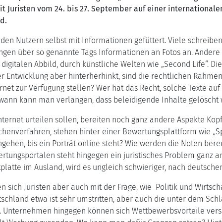
 Juristen vom 24. bis 27. September auf einer internationale
nd.
den Nutzern selbst mit Informationen gefüttert. Viele schreibe
gen über so genannte Tags Informationen an Fotos an. Andere 
igitalen Abbild, durch künstliche Welten wie „Second Life“. Die
eser Entwicklung aber hinterherhinkt, sind die rechtlichen Ra
ernet zur Verfügung stellen? Wer hat das Recht, solche Texte au
 wann kann man verlangen, dass beleidigende Inhalte gelöscht
 Internet urteilen sollen, bereiten noch ganz andere Aspekte K
chenverfahren, stehen hinter einer Bewertungsplattform wie „Sp
gehen, bis ein Porträt online steht? Wie werden die Noten be
ertungsportalen steht hingegen ein juristisches Problem ganz 
stplatte im Ausland, wird es ungleich schwieriger, nach deutsc
en sich Juristen aber auch mit der Frage, wie Politik und Wirts
chland etwa ist sehr umstritten, aber auch die unter dem Schl
. Unternehmen hingegen können sich Wettbewerbsvorteile versc