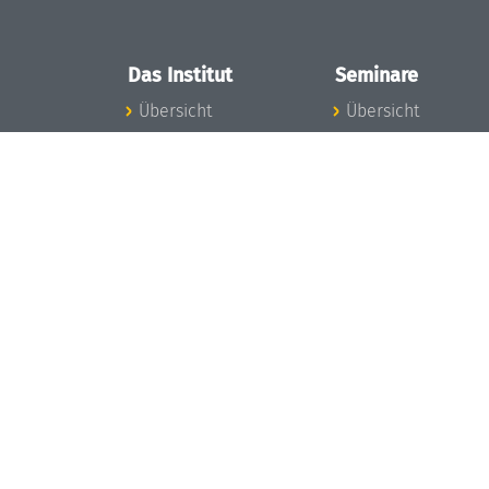
Das Institut
Seminare
Übersicht
Übersicht
Aktuelles
Seminar-Kalender
Konzept und
News Seminarwes
Organisation
Mitarbeiter
Team
Seminarwesen
Gremien
Dagstuhl-Seminar
Förderung und
Dagstuhl-
Finanzierung
Perspektiven
Projekte
GI-Dagstuhl-
Presse
Seminare
Dagstuhl's Impact
Sommerschulen
Stellenangebote
Forschungstreffen
Gleichstellungsplan
Forschungsgäste