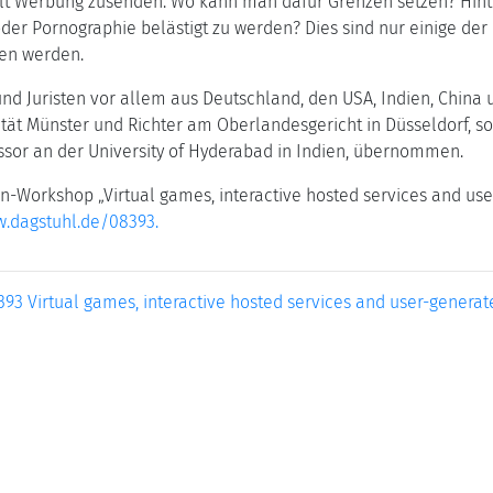
lt Werbung zusenden. Wo kann man dafür Grenzen setzen? Hinterl
der Pornographie belästigt zu werden? Dies sind nur einige de
sen werden.
 und Juristen vor allem aus Deutschland, den USA, Indien, Chin
tät Münster und Richter am Oberlandesgericht in Düsseldorf, so
fessor an der University of Hyderabad in Indien, übernommen.
Workshop „Virtual games, interactive hosted services and use
w.dagstuhl.de/08393.
393 Virtual games, interactive hosted services and user-generat