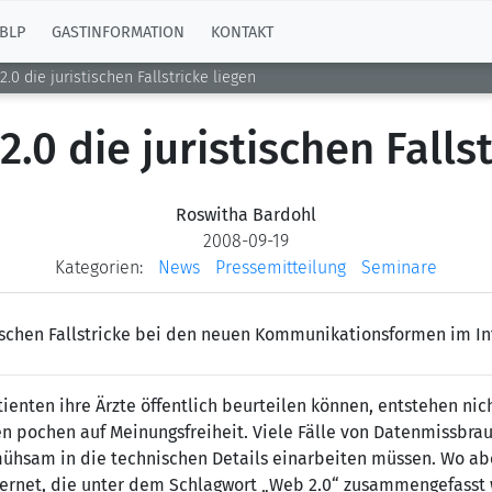
BLP
GASTINFORMATION
KONTAKT
0 die juristischen Fallstricke liegen
.0 die juristischen Fallst
Roswitha Bardohl
2008-09-19
Kategorien:
News
Pressemitteilung
Seminare
tischen Fallstricke bei den neuen Kommunikationsformen im In
ienten ihre Ärzte öffentlich beurteilen können, entstehen nicht
en pochen auf Meinungsfreiheit. Viele Fälle von Datenmissbra
mühsam in die technischen Details einarbeiten müssen. Wo aber
rnet, die unter dem Schlagwort „Web 2.0“ zusammengefasst w