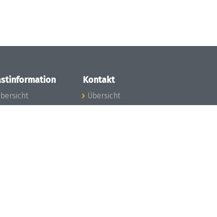
stinformation
Kontakt
bersicht
Übersicht
nfos zum Aufenthalt
nreise
nfektionsvorbeugung
osten
inderbetreuung
ibliothek
unst
eschichte