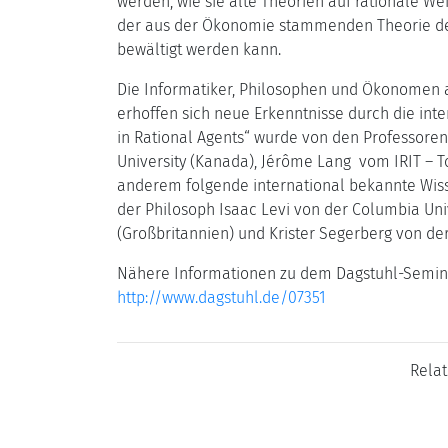
werden, wie sie alte Theorien auf rationale W
der aus der Ökonomie stammenden Theorie der
bewältigt werden kann.
Die Informatiker, Philosophen und Ökonomen au
erhoffen sich neue Erkenntnisse durch die in
in Rational Agents“ wurde von den Professoren
University (Kanada), Jérôme Lang vom IRIT – 
anderem folgende international bekannte Wisse
der Philosoph Isaac Levi von der Columbia Uni
(Großbritannien) und Krister Segerberg von de
Nähere Informationen zu dem Dagstuhl-Seminar
http://www.dagstuhl.de/07351
Rela