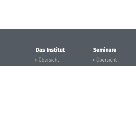
Das Institut
Seminare
Übersicht
Übersicht
Aktuelles
Seminar-Kalender
Konzept und
News Seminarwes
Organisation
Mitarbeiter
Team
Seminarwesen
Gremien
Dagstuhl-Seminar
Förderung und
Dagstuhl-
Finanzierung
Perspektiven
Projekte
GI-Dagstuhl-
Presse
Seminare