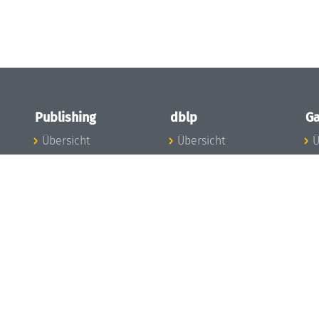
Publishing
dblp
Ga
Übersicht
Übersicht
Ü
Zu den Publikationen
Zur Datenbank
I
en
Publishing News
dblp-News
A
Mitarbeiter
dblp-Team
I
Publishing
dblp-Beirat
K
dblp-Ethik
K
e
Die Serien im
B
Überblick
K
LIPIcs
G
OASIcs
LITES