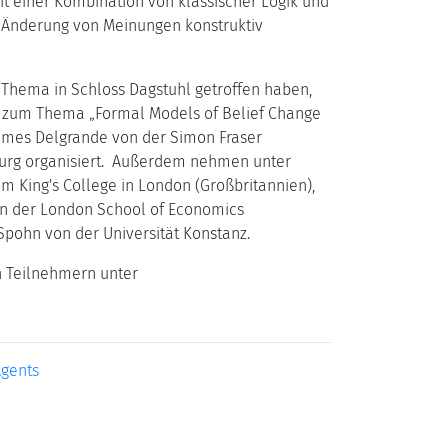
it einer Kombination von klassischer Logik und
 Änderung von Meinungen konstruktiv
 Thema in Schloss Dagstuhl getroffen haben,
hl zum Thema „Formal Models of Belief Change
James Delgrande von der Simon Fraser
sburg organisiert. Außerdem nehmen unter
m King's College in London (Großbritannien),
von der London School of Economics
Spohn von der Universität Konstanz.
n Teilnehmern unter
Agents