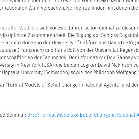
eise revidieren oder über Bord werfen können. Man kann etwa m
 rationalen Wahl versuchen, Normen zu finden, mit denen die
s aller Welt, die sich vor zwei Jahren schon einmal zu diesem
terdisziplinäre Zusammenarbeit. Die Tagung auf Schloss Dagstu
 Giacomo Bonanno der University of California in Davis (USA), 
Toulouse (Frankreich) und Hans Rott von der Universität Regen
nschaftler an der Tagung teil: Der Informatiker Dov Gabbay vo
versity in New York (USA), die beiden Logiker David Makinson 
r Uppsala University (Schweden) sowie der Philosoph Wolfgang 
 "Formal Models of Belief Change in Rational Agents" und de
ted Seminar:
07351 Formal Models of Belief Change in Rational 