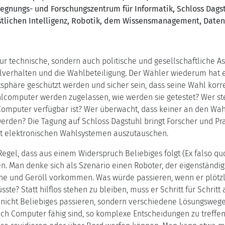
gegnungs- und Forschungszentrum für Informatik, Schloss Dagst
stlichen Intelligenz, Robotik, dem Wissensmanagement, Dat
r technische, sondern auch politische und gesellschaftliche Asp
verhalten und die Wahlbeteiligung. Der Wähler wiederum hat e
sphäre geschützt werden und sicher sein, dass seine Wahl korre
omputer werden zugelassen, wie werden sie getestet? Wer stellt
Computer verfügbar ist? Wer überwacht, dass keiner an den 
erden? Die Tagung auf Schloss Dagstuhl bringt Forscher und P
t elektronischen Wahlsystemen auszutauschen.
Regel, dass aus einem Widerspruch Beliebiges folgt (Ex falso q
en. Man denke sich als Szenario einen Roboter, der eigenständi
eine und Geröll vorkommen. Was würde passieren, wenn er plötz
te? Statt hilflos stehen zu bleiben, muss er Schritt für Schritt
icht Beliebiges passieren, sondern verschiedene Lösungswege m
ch Computer fähig sind, so komplexe Entscheidungen zu treffe