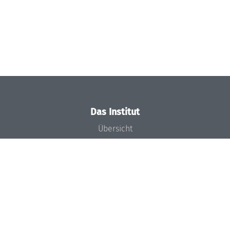
Das Institut
Übersicht
Aktuelles
Konzept und Organisation
Team
Gremien
Förderung und Finanzierung
Projekte
Presse