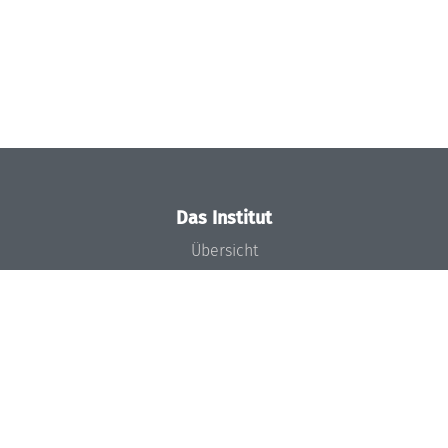
Das Institut
Übersicht
Aktuelles
Konzept und Organisation
Team
Gremien
Förderung und Finanzierung
Projekte
Presse