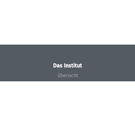
Das Institut
Übersicht
Aktuelles
Konzept und Organisation
Team
Gremien
Förderung und Finanzierung
Projekte
Presse