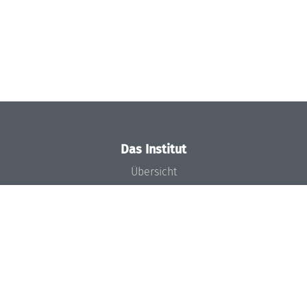
Das Institut
Übersicht
Aktuelles
Konzept und Organisation
Team
Gremien
Förderung und Finanzierung
Projekte
Presse