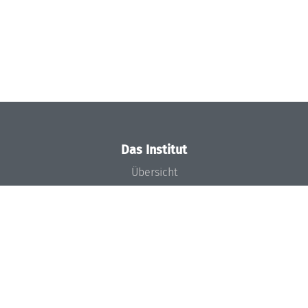
Das Institut
Übersicht
Aktuelles
Konzept und Organisation
Team
Gremien
Förderung und Finanzierung
Projekte
Presse