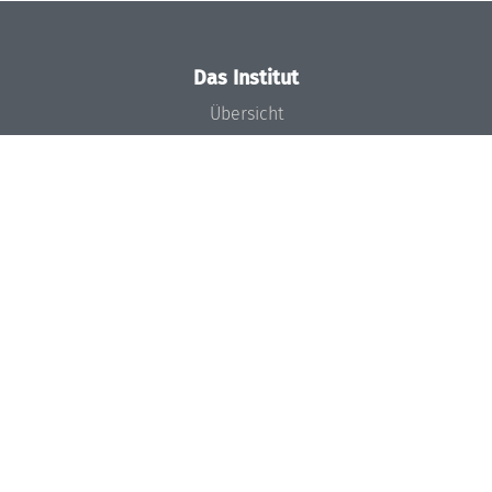
Das Institut
Übersicht
Aktuelles
Konzept und Organisation
Team
Gremien
Förderung und Finanzierung
Projekte
Presse
Dagstuhl's Impact
Stellenangebote
Gleichstellungsplan
Gute wissenschaftliche Praxis
Code of Conduct