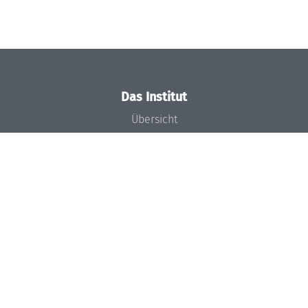
Das Institut
Übersicht
Aktuelles
Konzept und Organisation
Team
Gremien
Förderung und Finanzierung
Projekte
Presse
Dagstuhl's Impact
Stellenangebote
Gleichstellungsplan