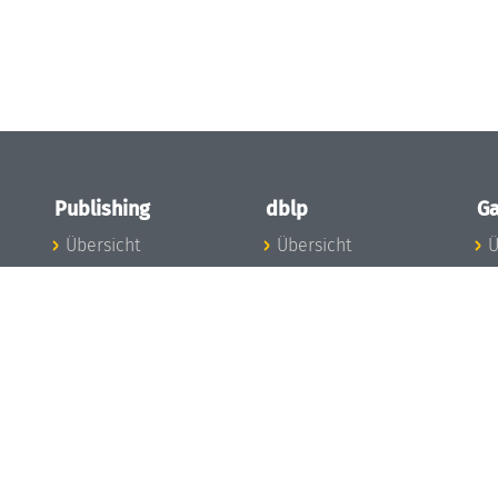
Publishing
dblp
Ga
Übersicht
Übersicht
Ü
Zu den Publikationen
Zur Datenbank
I
en
Publishing News
dblp-News
A
Mitarbeiter
dblp-Team
I
Publishing
dblp-Beirat
K
dblp-Ethik
K
e
Die Serien im
B
Überblick
K
LIPIcs
G
OASIcs