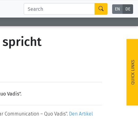
EN
DE
spricht
QUICK LINKS
uo Vadis".
lar Communication – Quo Vadis".
Den Artikel