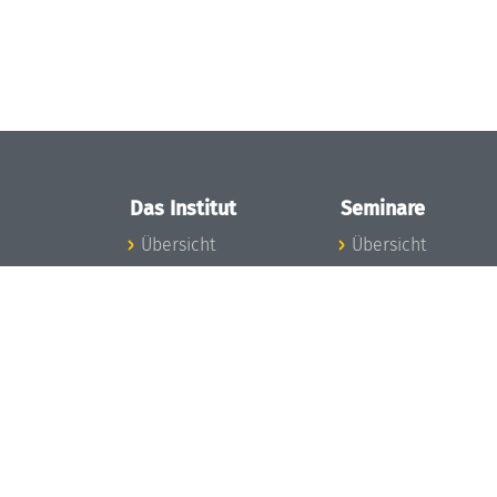
Das Institut
Seminare
Übersicht
Übersicht
Aktuelles
Seminar-Kalender
Konzept und
News Seminarwes
Organisation
Mitarbeiter
Team
Seminarwesen
Gremien
Dagstuhl-Seminar
Förderung und
Dagstuhl-
Finanzierung
Perspektiven
Projekte
GI-Dagstuhl-