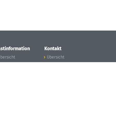
stinformation
Kontakt
bersicht
Übersicht
nfos zum Aufenthalt
nreise
nfektionsvorbeugung
osten
inderbetreuung
ibliothek
unst
eschichte