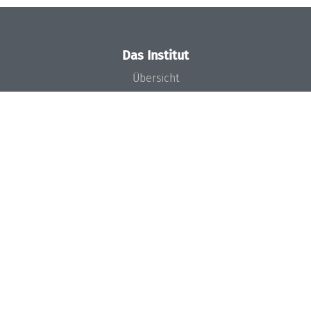
Das Institut
Übersicht
Aktuelles
Konzept und Organisation
Team
Gremien
Förderung und Finanzierung
Projekte
Presse
Dagstuhl's Impact
Stellenangebote
Gleichstellungsplan
Gute wissenschaftliche Praxis
Code of Conduct