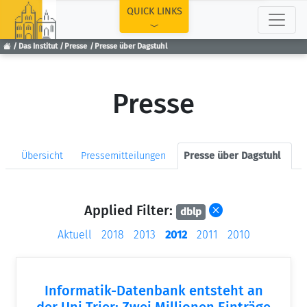
TOP
QUICK LINKS
Das Institut
Presse
Presse über Dagstuhl
Presse
Übersicht
Pressemitteilungen
Presse über Dagstuhl
Applied Filter:
dblp
Aktuell
2018
2013
2012
2011
2010
Informatik-Datenbank entsteht an
der Uni Trier: Zwei Millionen Einträge