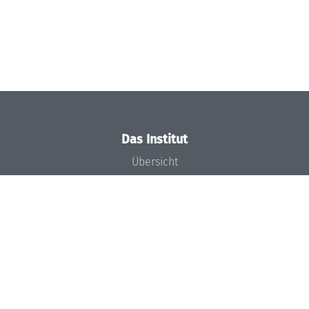
Das Institut
Übersicht
Aktuelles
Konzept und Organisation
Team
Gremien
Förderung und Finanzierung
Projekte
Presse