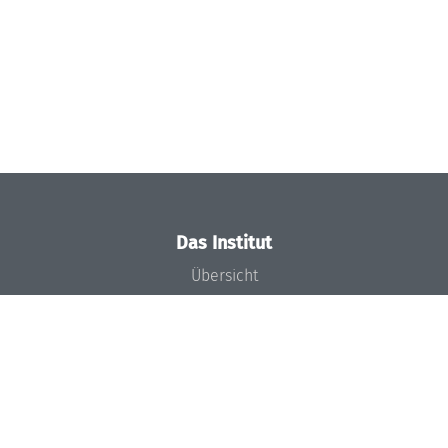
Das Institut
Übersicht
Aktuelles
Konzept und Organisation
Team
Gremien
Förderung und Finanzierung
Projekte