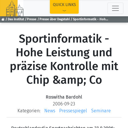
TOP
QUICK LINKS
Das Institut
Presse
Presse über Dagstuhl
Sportinformatik - Hohe Leistung und präzise Kontrolle mit Chip &amp; Co
Sportinformatik -
Hohe Leistung und
präzise Kontrolle mit
Chip &amp; Co
Roswitha Bardohl
2006-09-23
Kategorien:
News
Pressespiegel
Seminare