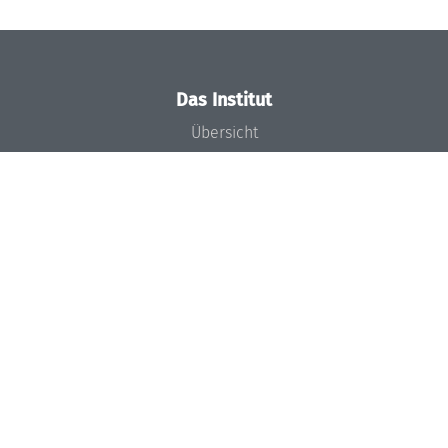
Das Institut
Übersicht
Aktuelles
Konzept und Organisation
Team
Gremien
Förderung und Finanzierung
Projekte
Presse
Dagstuhl's Impact
Stellenangebote
Gleichstellungsplan
Gute wissenschaftliche Praxis