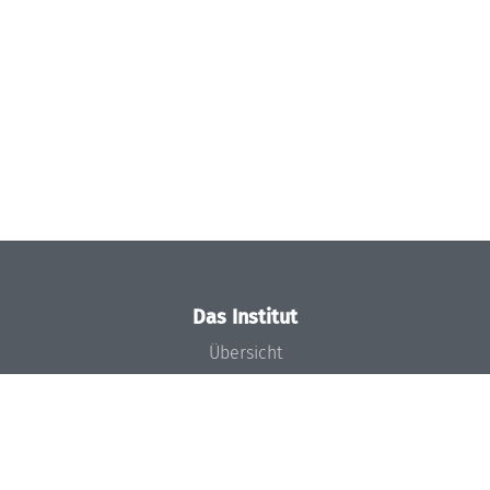
Das Institut
Übersicht
Aktuelles
Konzept und Organisation
Team
Gremien