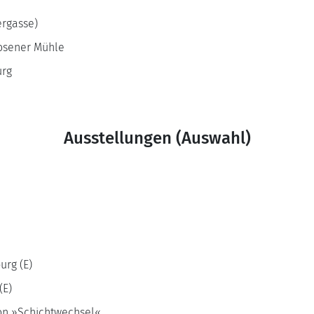
ergasse)
Bosener Mühle
urg
Ausstellungen (Auswahl)
urg (E)
(E)
on »Schichtwechsel«