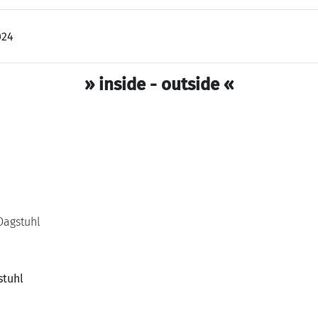
024
» inside - outside
«
 Dagstuhl
stuhl