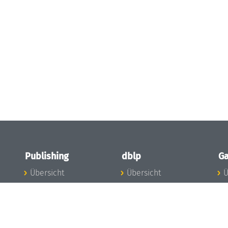
Publishing
dblp
Ga
Übersicht
Übersicht
Ü
Zu den Publikationen
Zur Datenbank
I
en
Publishing News
dblp-News
A
Mitarbeiter
dblp-Team
I
Publishing
dblp-Beirat
K