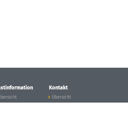
stinformation
Kontakt
bersicht
Übersicht
nfos zum Aufenthalt
nreise
nfektionsvorbeugung
osten