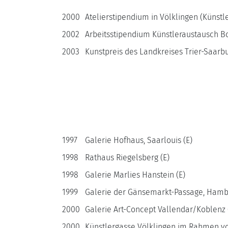
2000
Atelierstipendium in Völklingen (Künstl
2002
Arbeitsstipendium Künstleraustausch 
2003
Kunstpreis des Landkreises Trier-Saarb
1997
Galerie Hofhaus, Saarlouis (E)
1998
Rathaus Riegelsberg (E)
1998
Galerie Marlies Hanstein (E)
1999
Galerie der Gänsemarkt-Passage, Hamb
2000
Galerie Art-Concept Vallendar/Koblenz 
2000
Künstlergasse Völklingen im Rahmen v