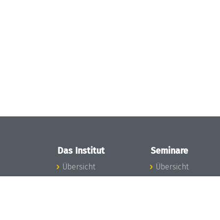
Das Institut
Seminare
Übersicht
Übersicht
Aktuelles
Seminar-Kalender
Konzept und
News Seminarwes
Organisation
Mitarbeiter
Team
Seminarwesen