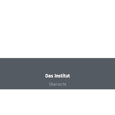
Das Institut
Übersicht
Aktuelles
Konzept und Organisation
Team
Gremien