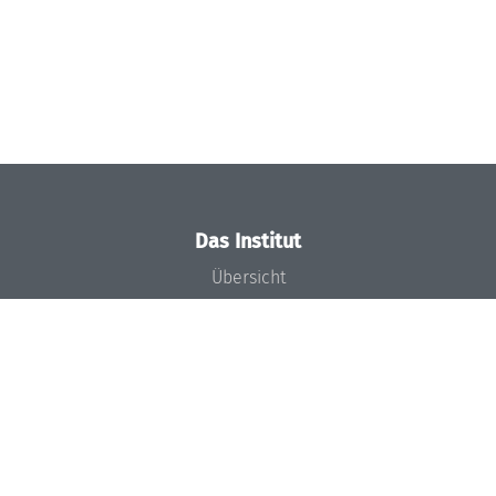
Das Institut
Übersicht
Aktuelles
Konzept und Organisation
Team
Gremien
Förderung und Finanzierung
Projekte
Presse