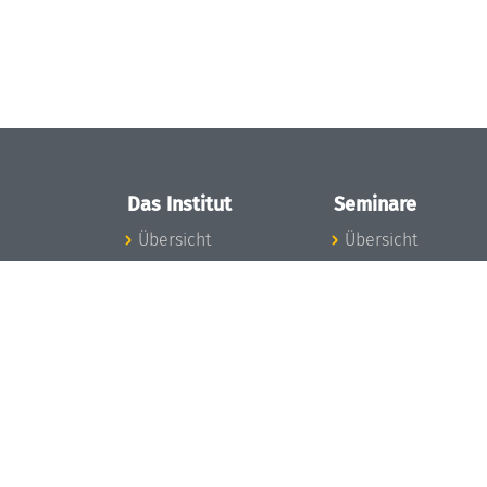
Das Institut
Seminare
Übersicht
Übersicht
Aktuelles
Seminar-Kalender
Konzept und
News Seminarwes
Organisation
Mitarbeiter
Team
Seminarwesen
Gremien
Dagstuhl-Seminar
Förderung und
Dagstuhl-
Finanzierung
Perspektiven
Projekte
GI-Dagstuhl-