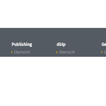
Publishing
dblp
Ga
Übersicht
Übersicht
Ü
Zu den Publikationen
Zur Datenbank
I
en
Publishing News
dblp-News
A
Mitarbeiter
dblp-Team
I
Publishing
dblp-Beirat
K
dblp-Ethik
K
e
Die Serien im
B
Überblick
K
LIPIcs
G
OASIcs