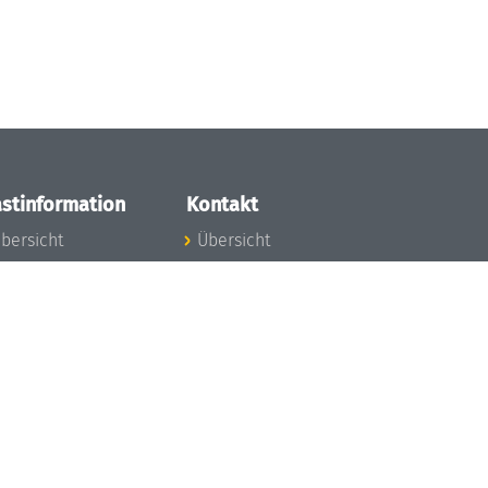
stinformation
Kontakt
bersicht
Übersicht
nfos zum Aufenthalt
nreise
nfektionsvorbeugung
osten
inderbetreuung
ibliothek
unst
eschichte