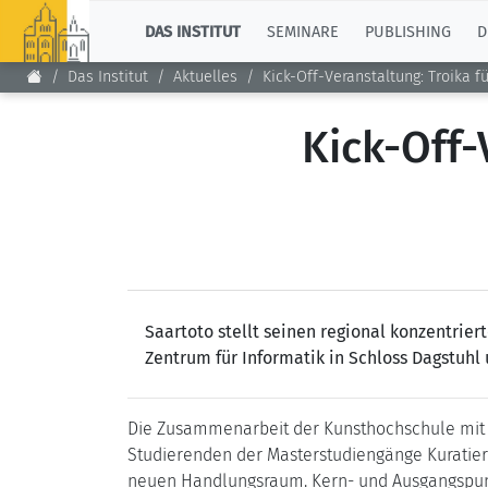
TOP
DAS INSTITUT
SEMINARE
PUBLISHING
D
Das Institut
Aktuelles
Kick-Off-Veranstaltung: Troika fu
Kick-Off-
Saartoto stellt seinen regional konzentrie
Zentrum für Informatik in Schloss Dagstuh
Die Zusammenarbeit der Kunsthochschule mit de
Studierenden der Masterstudiengänge Kurati
neuen Handlungsraum. Kern- und Ausgangspunk