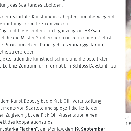
klung des Saarlandes abbilden.
s dem Saartoto-Kunstfundus schöpfen, um überwiegend
ermittlungsformate zu entwickeln.
 Dagstuhl bietet zudem - in Ergänzung zur HBKsaar-
welche die Master-Studierenden nutzen können. Ziel ist
die Praxis umsetzen. Dabei geht es vorrangig darum,
elns zu erproben.
ojekts laden die Kunsthochschule und die beteiligten
Leibniz-Zentrum für Informatik in Schloss Dagstuhl - zu
 dem Kunst-Depot gibt die Kick-Off- Veranstaltung
gements von Saartoto und spiegelt die Rolle der
. Zugleich gibt die Kick-Off-Präsentation einen
Ja
ekt des Kooperationstrios.
19
n, starke Flächen“
, am Montag, den
19. September