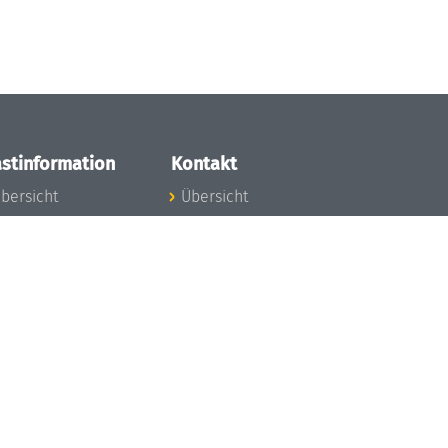
stinformation
Kontakt
bersicht
Übersicht
nfos zum Aufenthalt
nreise
nfektionsvorbeugung
osten
inderbetreuung
ibliothek
unst
eschichte