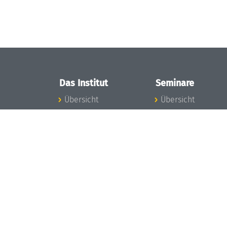
Das Institut
Seminare
Übersicht
Übersicht
Aktuelles
Seminar-Kalender
Konzept und
News Seminarwes
Organisation
Mitarbeiter
Team
Seminarwesen
Gremien
Dagstuhl-Seminar
Förderung und
Dagstuhl-
Finanzierung
Perspektiven
Projekte
GI-Dagstuhl-
Presse
Seminare