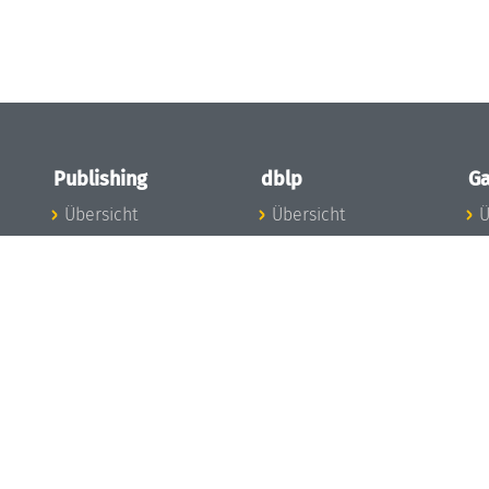
Publishing
dblp
Ga
Übersicht
Übersicht
Ü
Zu den Publikationen
Zur Datenbank
I
en
Publishing News
dblp-News
A
Mitarbeiter
dblp-Team
I
Publishing
dblp-Beirat
K
dblp-Ethik
K
e
Die Serien im
B
Überblick
K
LIPIcs
G
OASIcs
LITES