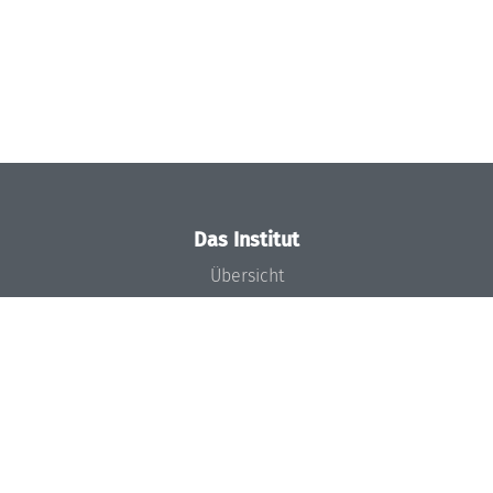
Das Institut
Übersicht
Aktuelles
Konzept und Organisation
Team
Gremien
Förderung und Finanzierung
Projekte
Presse