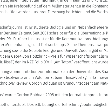
statt, einem Gebiet der Informatik, in dem Realität und künst
en ein Krebsbefund auf dem Millimeter genau in die Röntgenauf
enschaftler werden aus ihrer Forschung berichten und die Works
chaftsjournalist. Er studierte Biologie und im Nebenfach Meere
 Berliner Zeitung. Seit 2001 schreibt er für die überregionale 
 oder PM. Darüber hinaus ist er für die Kommunikationsabteilu
t er Medientrainings und Textworkshops. Seine Themenschwerpun
hung sowie die Gebiete Energie und Umwelt. Zudem gibt er Me
t dem Georg-von Holtzbrinck-Preis für Wissenschaftsjournalismu
. Rise?“, der im NZZ Folio 09/11 „Am Tatort“ veröffentlicht wurde
rschungskommunikation zur Informatik an der Universität des S
gow absolvierte er ein Volontariat beim Heise-Verlag in Hannov
chnology Review. Gordon Bolduan ist Gründungsdozent am Nation
ns“ wurde Gordon Bolduan 2008 mit den Journalistenpreis Infor
ell unterstützt. Deshalb beträgt die Teilnahmegebühr lediglich 