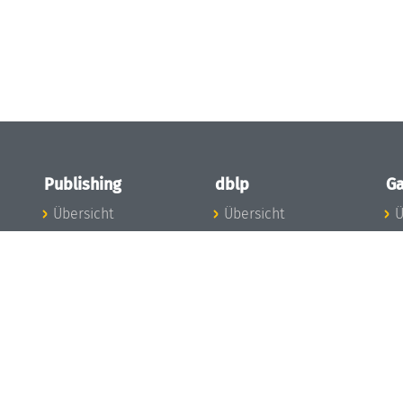
Publishing
dblp
Ga
Übersicht
Übersicht
Ü
Zu den Publikationen
Zur Datenbank
I
en
Publishing News
dblp-News
A
Mitarbeiter
dblp-Team
I
Publishing
dblp-Beirat
K
dblp-Ethik
K
e
Die Serien im
B
Überblick
K
LIPIcs