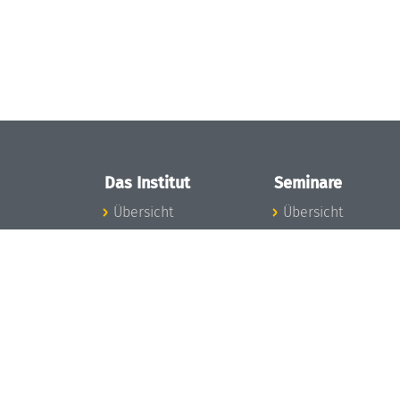
Das Institut
Seminare
Übersicht
Übersicht
Aktuelles
Seminar-Kalender
Konzept und
News Seminarwes
Organisation
Mitarbeiter
Team
Seminarwesen
Gremien
Dagstuhl-Seminar
Förderung und
Dagstuhl-
Finanzierung
Perspektiven