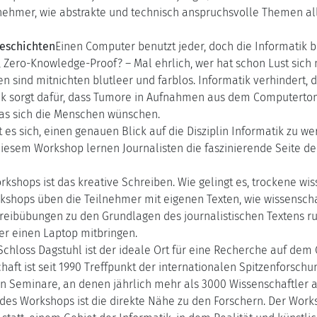
nehmer, wie abstrakte und technisch anspruchsvolle Themen a
geschichten
Einen Computer benutzt jeder, doch die Informatik ble
 Zero-Knowledge-Proof? – Mal ehrlich, wer hat schon Lust sich
en sind mitnichten blutleer und farblos. Informatik verhindert
tik sorgt dafür, dass Tumore in Aufnahmen aus dem Computerto
as sich die Menschen wünschen.
t es sich, einen genauen Blick auf die Disziplin Informatik zu w
 diesem Workshop lernen Journalisten die faszinierende Seite d
kshops ist das kreative Schreiben. Wie gelingt es, trockene wi
hops üben die Teilnehmer mit eigenen Texten, wie wissenschaft
reibübungen zu den Grundlagen des journalistischen Textens r
er einen Laptop mitbringen.
Schloss Dagstuhl ist der ideale Ort für eine Recherche auf dem 
aft ist seit 1990 Treffpunkt der internationalen Spitzenforschun
en Seminare, an denen jährlich mehr als 3000 Wissenschaftler a
 des Workshops ist die direkte Nähe zu den Forschern. Der Work