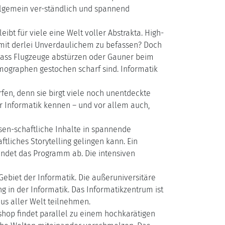
llgemein ver-ständlich und spannend
ibt für viele eine Welt voller Abstrakta. High-
 mit derlei Unverdaulichem zu befassen? Doch
, dass Flugzeuge abstürzen oder Gauner beim
mographen gestochen scharf sind. Informatik
erfen, denn sie birgt viele noch unentdeckte
er Informatik kennen – und vor allem auch,
ssen-schaftliche Inhalte in spannende
liches Storytelling gelingen kann. Ein
undet das Programm ab. Die intensiven
Gebiet der Informatik. Die außeruniversitäre
g in der Informatik. Das Informatikzentrum ist
us aller Welt teilnehmen.
shop findet parallel zu einem hochkarätigen