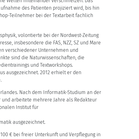
liche Welten miteinander verschmelzen. Das
nahme des Patienten projiziert wird, bis hin
hop-Teilnehmer bei der Textarbeit fachlich
sphysik, volontierte bei der Nordwest-Zeitung
Presse, insbesondere die FAS, NZZ, SZ und Mare
ngen verschiedener Unternehmen und
kte sind die Naturwissenschaften, die
dientrainings und Textworkshops.
s ausgezeichnet. 2012 erhielt er den
.
aarlandes. Nach dem Informatik-Studium an der
er und arbeitete mehrere Jahre als Redakteur
alen Institut für
matik ausgezeichnet.
100 € bei freier Unterkunft und Verpflegung in