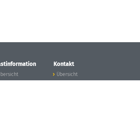
stinformation
Kontakt
bersicht
Übersicht
nfos zum Aufenthalt
nreise
nfektionsvorbeugung
osten
inderbetreuung
ibliothek
unst