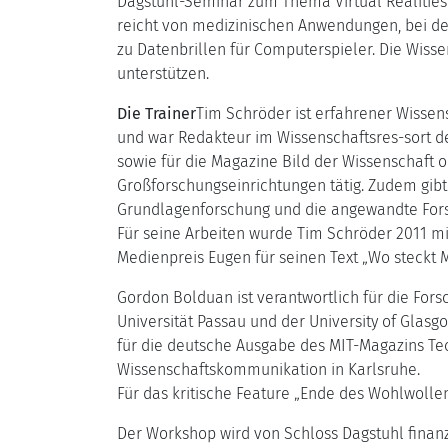
Dagstuhl-Seminar zum Thema Virtual Realities 
reicht von medizinischen Anwendungen, bei den
zu Datenbrillen für Computerspieler. Die Wiss
unterstützen.
Die Trainer
Tim Schröder ist erfahrener Wissens
und war Redakteur im Wissenschaftsres-sort der
sowie für die Magazine Bild der Wissenschaft
Großforschungseinrichtungen tätig. Zudem gib
Grundlagenforschung und die angewandte Forsc
Für seine Arbeiten wurde Tim Schröder 2011 mi
Medienpreis Eugen für seinen Text „Wo steckt Mr
Gordon Bolduan ist verantwortlich für die Fo
Universität Passau und der University of Glas
für die deutsche Ausgabe des MIT-Magazins Te
Wissenschaftskommunikation in Karlsruhe.
Für das kritische Feature „Ende des Wohlwolle
Der Workshop wird von Schloss Dagstuhl finanzi