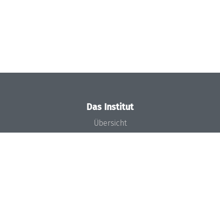
Das Institut
Übersicht
Aktuelles
Konzept und Organisation
Team
Gremien
Förderung und Finanzierung
Projekte
Presse