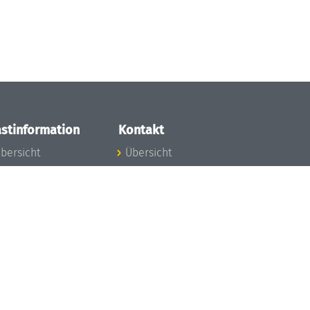
stinformation
Kontakt
bersicht
Übersicht
nfos zum Aufenthalt
nreise
nfektionsvorbeugung
osten
inderbetreuung
ibliothek
unst
eschichte