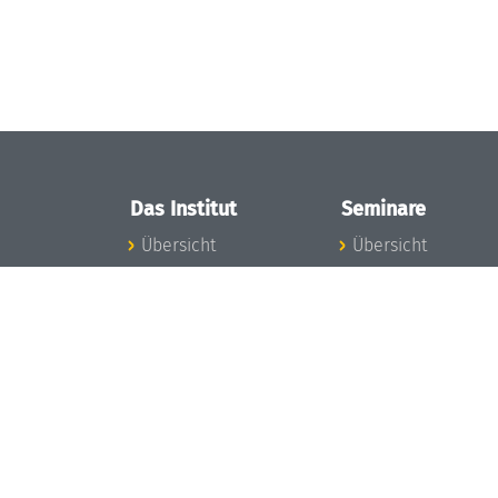
Das Institut
Seminare
Übersicht
Übersicht
Aktuelles
Seminar-Kalender
Konzept und
News Seminarwes
Organisation
Mitarbeiter
Team
Seminarwesen
Gremien
Dagstuhl-Seminar
Förderung und
Dagstuhl-
Finanzierung
Perspektiven
Projekte
GI-Dagstuhl-