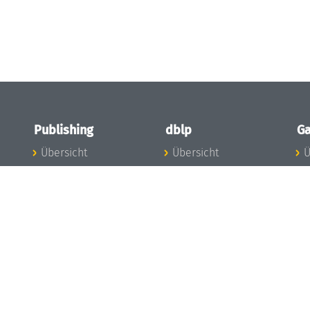
Publishing
dblp
Ga
Übersicht
Übersicht
Ü
Zu den Publikationen
Zur Datenbank
I
en
Publishing News
dblp-News
A
Mitarbeiter
dblp-Team
I
Publishing
dblp-Beirat
K
dblp-Ethik
K
e
Die Serien im
B
Überblick
K
LIPIcs
G
OASIcs