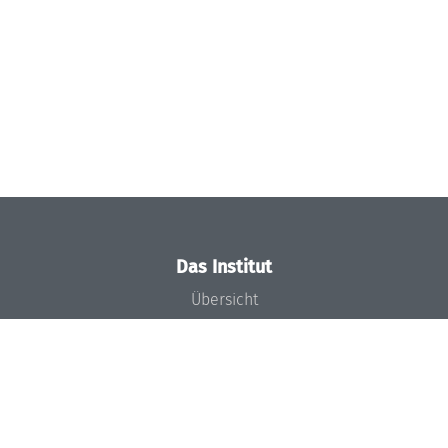
Das Institut
Übersicht
Aktuelles
Konzept und Organisation
Team
Gremien
Förderung und Finanzierung