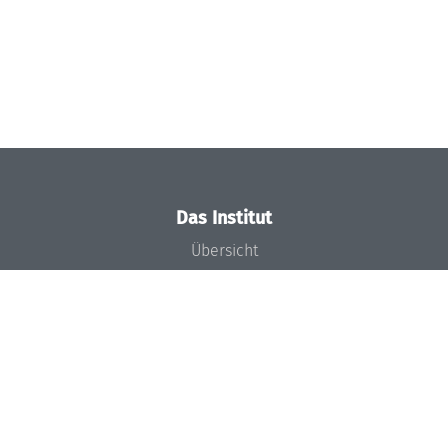
Das Institut
Übersicht
Aktuelles
Konzept und Organisation
Team
Gremien
Förderung und Finanzierung
Projekte
Presse