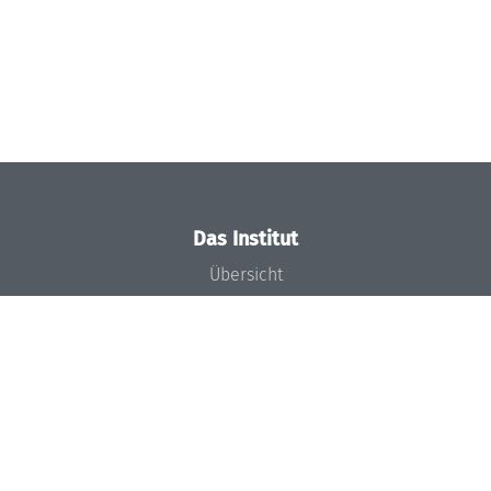
Das Institut
Übersicht
Aktuelles
Konzept und Organisation
Team
Gremien
Förderung und Finanzierung
Projekte
Presse