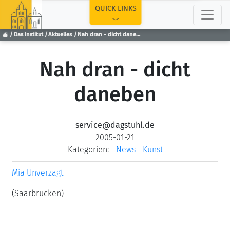
TOP
QUICK LINKS
Das Institut
Aktuelles
Nah dran - dicht daneben
Nah dran - dicht
daneben
service@dagstuhl.de
2005-01-21
Kategorien:
News
Kunst
Mia Unverzagt
(Saarbrücken)