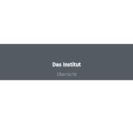
Das Institut
Übersicht
Aktuelles
Konzept und Organisation
Team
Gremien
Förderung und Finanzierung
Projekte
Presse