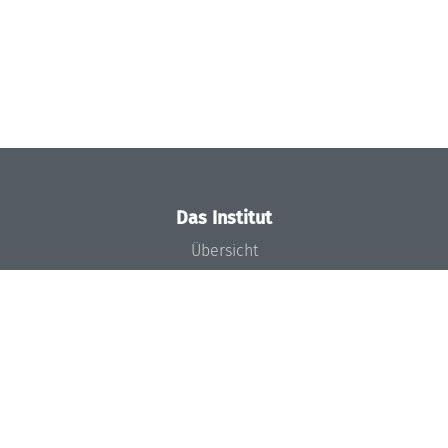
Das Institut
Übersicht
Aktuelles
Konzept und Organisation
Team
Gremien
Förderung und Finanzierung
Projekte
Presse