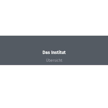
Das Institut
Übersicht
Aktuelles
Konzept und Organisation
Team
Gremien
Förderung und Finanzierung
Projekte
Presse