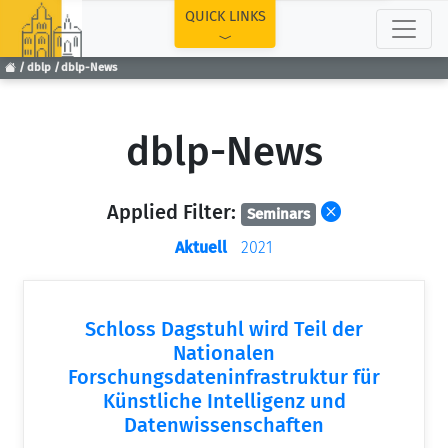
TOP
QUICK LINKS
dblp
dblp-News
dblp-News
Applied Filter:
Seminars
Aktuell
2021
Schloss Dagstuhl wird Teil der
Nationalen
Forschungsdateninfrastruktur für
Künstliche Intelligenz und
Datenwissenschaften