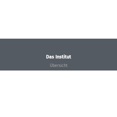
Das Institut
Übersicht
Aktuelles
Konzept und Organisation
Team
Gremien
Förderung und Finanzierung
Projekte
Presse