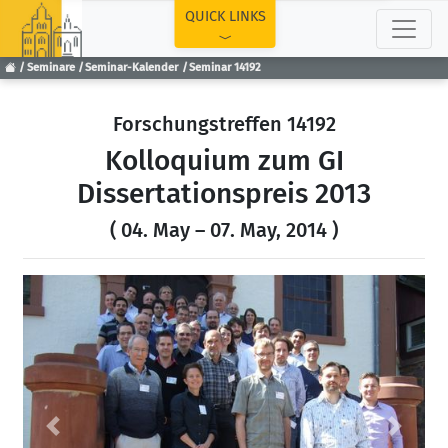
TOP
QUICK LINKS
Seminare
Seminar-Kalender
Seminar 14192
Forschungstreffen 14192
Kolloquium zum GI
Dissertationspreis 2013
( 04. May – 07. May, 2014 )
Previous
Next