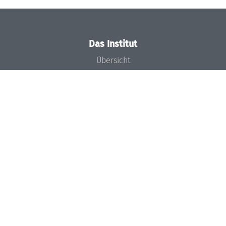
Das Institut
Übersicht
Aktuelles
Konzept und Organisation
Team
Gremien
Förderung und Finanzierung
Projekte
Presse
Dagstuhl's Impact
Stellenangebote
Gleichstellungsplan
Gute wissenschaftliche Praxis
Code of Conduct