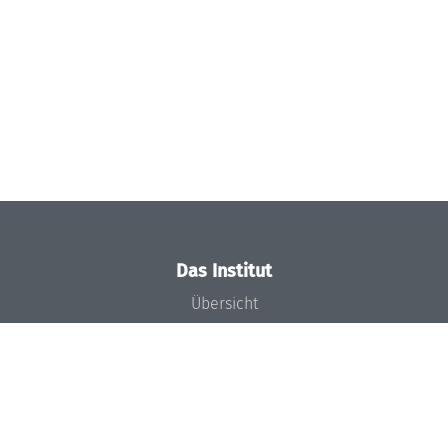
Das Institut
Übersicht
Aktuelles
Konzept und Organisation
Team
Gremien
Förderung und Finanzierung