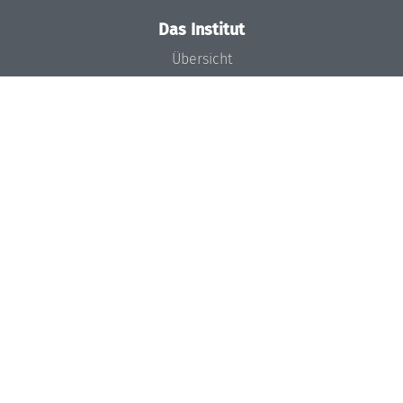
Das Institut
Übersicht
Aktuelles
Konzept und Organisation
Team
Gremien
Förderung und Finanzierung
Projekte
Presse
Dagstuhl's Impact
Stellenangebote
Gleichstellungsplan
Gute wissenschaftliche Praxis
Code of Conduct