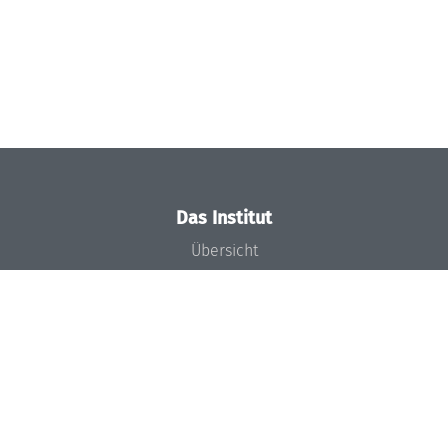
Das Institut
Übersicht
Aktuelles
Konzept und Organisation
Team
Gremien
Förderung und Finanzierung
Projekte
Presse