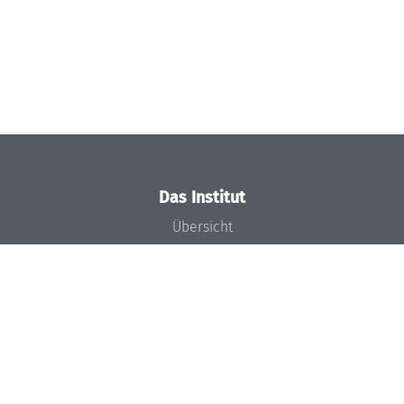
Das Institut
Übersicht
Aktuelles
Konzept und Organisation
Team
Gremien
Förderung und Finanzierung
Projekte
Presse