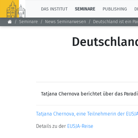
TOP
DAS INSTITUT
SEMINARE
PUBLISHING
D
Seminare
News Seminarwesen
Deutschland ist ein Pa
Deutschland
Tatjana Chernova berichtet über das Paradie
Tatjana Chernova, eine Teilnehmerin der EUSJA-R
Details zu der
EUSJA-Reise