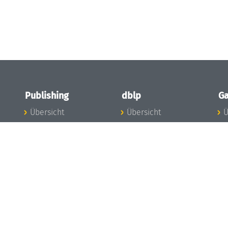
Publishing
dblp
Ga
Übersicht
Übersicht
Ü
Zu den Publikationen
Zur Datenbank
I
en
Publishing News
dblp-News
A
Mitarbeiter
dblp-Team
I
Publishing
dblp-Beirat
K
dblp-Ethik
K
e
Die Serien im
B
Überblick
K
LIPIcs
G
OASIcs