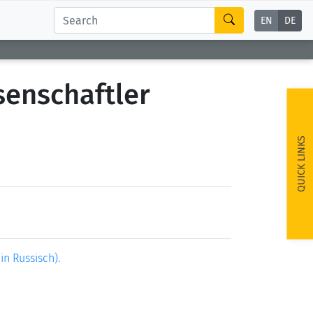
EN
DE
senschaftler
QUICK LINKS
in Russisch).