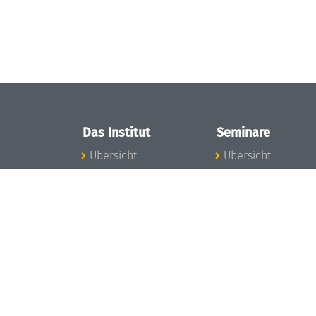
Das Institut
Seminare
Übersicht
Übersicht
Aktuelles
Seminar-Kalender
Konzept und
News Seminarwes
Organisation
Mitarbeiter
Team
Seminarwesen
Gremien
Dagstuhl-Seminar
Förderung und
Dagstuhl-
Finanzierung
Perspektiven
Projekte
GI-Dagstuhl-