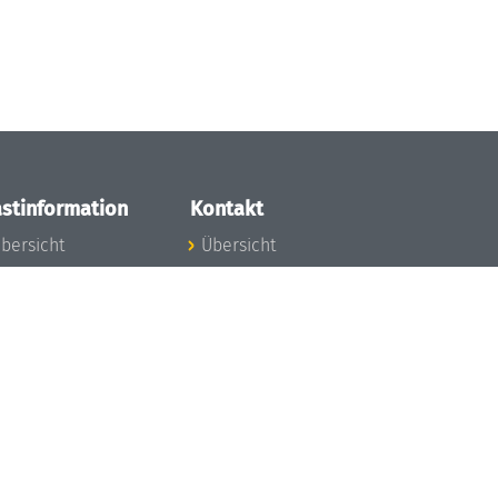
stinformation
Kontakt
bersicht
Übersicht
nfos zum Aufenthalt
nreise
nfektionsvorbeugung
osten
inderbetreuung
ibliothek
unst
eschichte