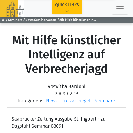
TOP
QUICK LINKS
Seminare
News Seminarwesen
Mit Hilfe künstlicher Intelligenz auf Verbrecherjagd
Mit Hilfe künstlicher
Intelligenz auf
Verbrecherjagd
Roswitha Bardohl
2008-02-19
Kategorien:
News
Pressespiegel
Seminare
Saabrücker Zeitung Ausgabe St. Ingbert - zu
Dagstuhl Seminar 08091