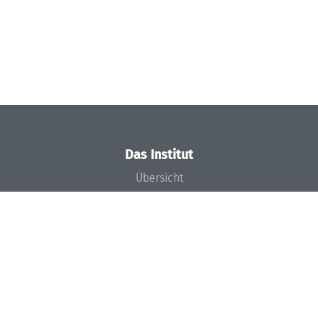
Das Institut
Übersicht
Aktuelles
Konzept und Organisation
Team
Gremien
Förderung und Finanzierung
Projekte
Presse