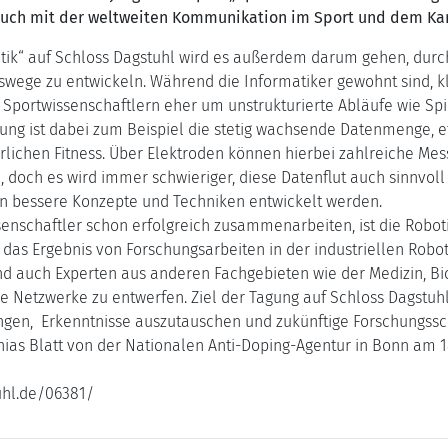
n auch mit der weltweiten Kommunikation im Sport und dem K
ik“ auf Schloss Dagstuhl wird es außerdem darum gehen, durc
ege zu entwickeln. Während die Informatiker gewohnt sind, kla
 Sportwissenschaftlern eher um unstrukturierte Abläufe wie Spi
ung ist dabei zum Beispiel die stetig wachsende Datenmenge, e
ichen Fitness. Über Elektroden können hierbei zahlreiche Mes
doch es wird immer schwieriger, diese Datenflut auch sinnvoll z
n bessere Konzepte und Techniken entwickelt werden.
enschaftler schon erfolgreich zusammenarbeiten, ist die Roboti
das Ergebnis von Forschungsarbeiten in der industriellen Robot
d auch Experten aus anderen Fachgebieten wie der Medizin, Biol
 Netzwerke zu entwerfen. Ziel der Tagung auf Schloss Dagstuhl 
gen, Erkenntnisse auszutauschen und zukünftige Forschungssc
ias Blatt von der Nationalen Anti-Doping-Agentur in Bonn am 
uhl.de/06381/