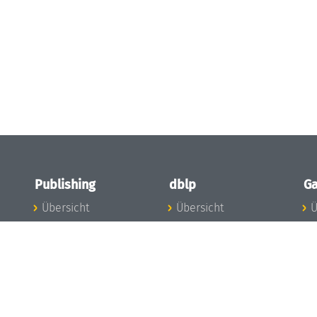
Publishing
dblp
Ga
Übersicht
Übersicht
Ü
Zu den Publikationen
Zur Datenbank
I
en
Publishing News
dblp-News
A
Mitarbeiter
dblp-Team
I
Publishing
dblp-Beirat
K
dblp-Ethik
K
e
Die Serien im