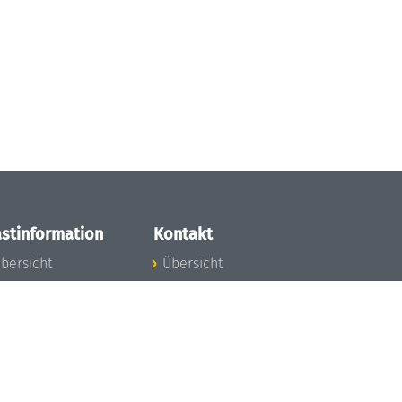
stinformation
Kontakt
bersicht
Übersicht
nfos zum Aufenthalt
nreise
nfektionsvorbeugung
osten
inderbetreuung