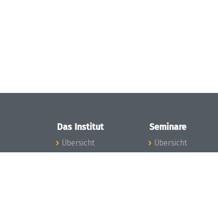
Das Institut
Seminare
Übersicht
Übersicht
Aktuelles
Seminar-Kalender
Konzept und
News Seminarwes
Organisation
Mitarbeiter
Team
Seminarwesen
Gremien
Dagstuhl-Seminar