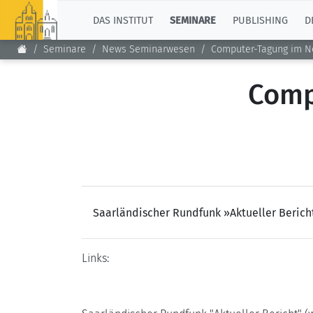
TOP
DAS INSTITUT
SEMINARE
PUBLISHING
D
Seminare
News Seminarwesen
Computer-Tagung im N
Comp
Saarländischer Rundfunk »Aktueller Berich
Links: