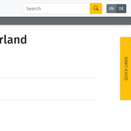
EN
DE
rland
QUICK LINKS