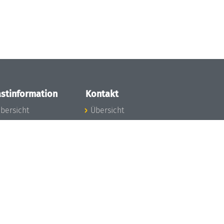
stinformation
Kontakt
bersicht
Übersicht
nfos zum Aufenthalt
nreise
nfektionsvorbeugung
osten
inderbetreuung
ibliothek
unst
eschichte