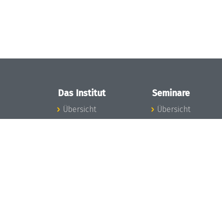
Das Institut
Seminare
Übersicht
Übersicht
Aktuelles
Seminar-Kalender
Konzept und
News Seminarwes
Organisation
Mitarbeiter
Team
Seminarwesen
Gremien
Dagstuhl-Seminar
Förderung und
Dagstuhl-
Finanzierung
Perspektiven
Projekte
GI-Dagstuhl-