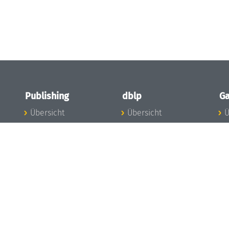
Publishing
dblp
Ga
Übersicht
Übersicht
Ü
Zu den Publikationen
Zur Datenbank
I
en
Publishing News
dblp-News
A
Mitarbeiter
dblp-Team
I
Publishing
dblp-Beirat
K
dblp-Ethik
K
e
Die Serien im
B
Überblick
K
LIPIcs
G
OASIcs