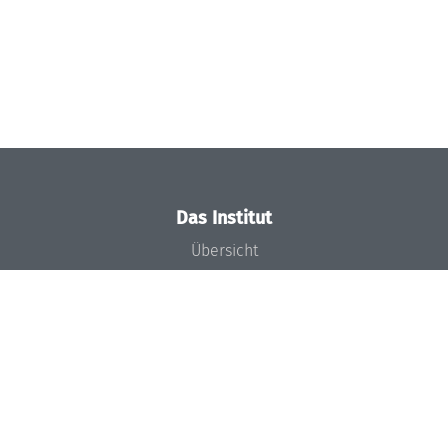
Das Institut
Übersicht
Aktuelles
Konzept und Organisation
Team
Gremien
Förderung und Finanzierung
Projekte
Presse