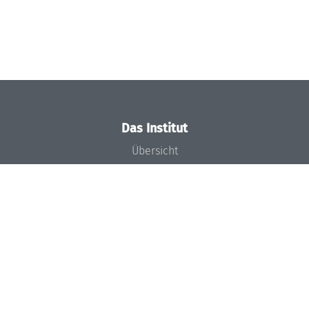
Das Institut
Übersicht
Aktuelles
Konzept und Organisation
Team
Gremien
Förderung und Finanzierung
Projekte
Presse
Dagstuhl's Impact