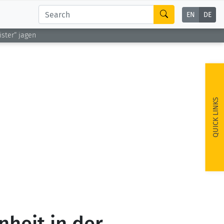
EN
DE
ster“ jagen
QUICK LINKS