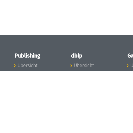
Publishing
dblp
Ga
Übersicht
Übersicht
Ü
Zu den Publikationen
Zur Datenbank
I
en
Publishing News
dblp-News
A
Mitarbeiter
dblp-Team
I
Publishing
dblp-Beirat
K
dblp-Ethik
K
e
Die Serien im
B
Überblick
K
LIPIcs
G
OASIcs