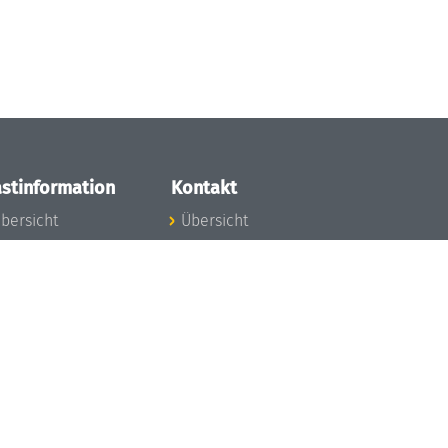
stinformation
Kontakt
bersicht
Übersicht
nfos zum Aufenthalt
nreise
nfektionsvorbeugung
osten
inderbetreuung
ibliothek
unst
eschichte