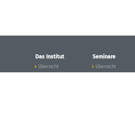
Das Institut
Seminare
Übersicht
Übersicht
Aktuelles
Seminar-Kalender
Konzept und
News Seminarwes
Organisation
Mitarbeiter
Team
Seminarwesen
Gremien
Dagstuhl-Seminar
Förderung und
Dagstuhl-
Finanzierung
Perspektiven
Projekte
GI-Dagstuhl-