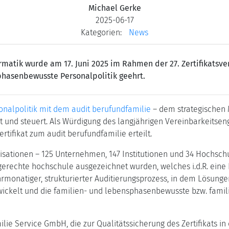
Michael Gerke
2025-06-17
Kategorien:
News
ormatik wurde am 17. Juni 2025 im Rahmen der 27. Zertifikats
sphasenbewusste Personalpolitik geehrt.
sonalpolitik mit dem audit berufundfamilie
– dem strategischen
t und steuert. Als Würdigung des langjährigen Vereinbarkeitse
rtifikat zum audit berufundfamilie erteilt.
sationen – 125 Unternehmen, 147 Institutionen und 34 Hochschul
gerechte hochschule ausgezeichnet wurden, welches i.d.R. eine 
hrmonatiger, strukturierter Auditierungsprozess, in dem Lösung
twickelt und die familien- und lebensphasenbewusste bzw. famil
ie Service GmbH, die zur Qualitätssicherung des Zertifikats in 