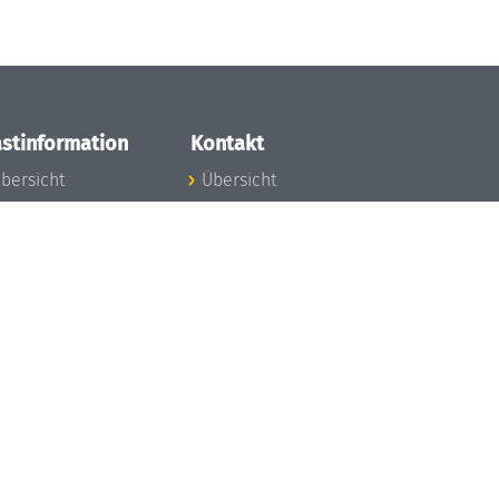
stinformation
Kontakt
bersicht
Übersicht
nfos zum Aufenthalt
nreise
nfektionsvorbeugung
osten
inderbetreuung
ibliothek
unst
eschichte