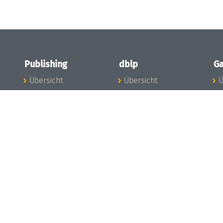
Publishing
dblp
Ga
Übersicht
Übersicht
Ü
Zu den Publikationen
Zur Datenbank
I
en
Publishing News
dblp-News
A
Mitarbeiter
dblp-Team
I
Publishing
dblp-Beirat
K
dblp-Ethik
K
e
Die Serien im
B
Überblick
K
LIPIcs
G
OASIcs
LITES
TGDK