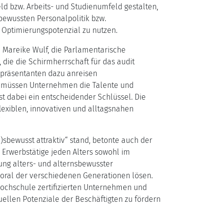
ld bzw. Arbeits- und Studienumfeld gestalten,
bewussten Personalpolitik bzw.
 Optimierungspotenzial zu nutzen.
te Mareike Wulf, die Parlamentarische
, die die Schirmherrschaft für das audit
Repräsentanten dazu anreisen
t, müssen Unternehmen die Talente und
ist dabei ein entscheidender Schlüssel. Die
flexiblen, innovativen und alltagsnahen
)sbewusst attraktiv“ stand, betonte auch der
 Erwerbstätige jeden Alters sowohl im
ung alters- und alternsbewusster
moral der verschiedenen Generationen lösen.
hochschule zertifizierten Unternehmen und
duellen Potenziale der Beschäftigten zu fördern