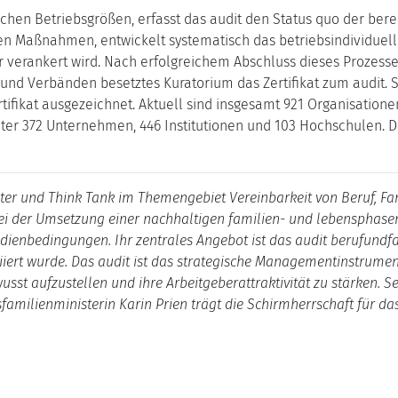
ichen Betriebsgrößen, erfasst das audit den Status quo der ber
 Maßnahmen, entwickelt systematisch das betriebsindividuelle 
r verankert wird. Nach erfolgreichem Abschluss dieses Prozesse
k und Verbänden besetztes Kuratorium das Zertifikat zum audit. S
ifikat ausgezeichnet. Aktuell sind insgesamt 921 Organisation
unter 372 Unternehmen, 446 Institutionen und 103 Hochschulen. 
ster und Think Tank im Themengebiet Vereinbarkeit von Beruf, Fam
ei der Umsetzung einer nachhaltigen familien- und lebensphase
udienbedingungen. Ihr zentrales Angebot ist das audit berufundf
iiert wurde. Das audit ist das strategische Managementinstrumen
sst aufzustellen und ihre Arbeitgeberattraktivität zu stärken. 
familienministerin Karin Prien trägt die Schirmherrschaft für da