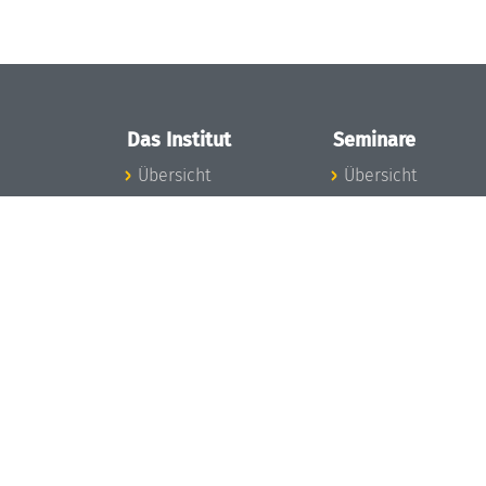
Das Institut
Seminare
Übersicht
Übersicht
Aktuelles
Seminar-Kalender
Konzept und
News Seminarwes
Organisation
Mitarbeiter
Team
Seminarwesen
Gremien
Dagstuhl-Seminar
Förderung und
Dagstuhl-
Finanzierung
Perspektiven
Projekte
GI-Dagstuhl-
Presse
Seminare
Dagstuhl's Impact
Sommerschulen