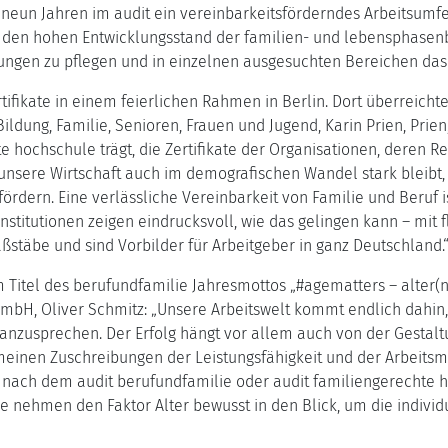
s neun Jahren im audit ein vereinbarkeitsförderndes Arbeitsumfe
es, den hohen Entwicklungsstand der familien- und lebensphasen
ungen zu pflegen und in einzelnen ausgesuchten Bereichen das
rtifikate in einem feierlichen Rahmen in Berlin. Dort überreich
ildung, Familie, Senioren, Frauen und Jugend, Karin Prien, Prien
e hochschule trägt, die Zertifikate der Organisationen, deren 
unsere Wirtschaft auch im demografischen Wandel stark bleib
fördern. Eine verlässliche Vereinbarkeit von Familie und Beruf 
stitutionen zeigen eindrucksvoll, wie das gelingen kann – mit 
ßstäbe und sind Vorbilder für Arbeitgeber in ganz Deutschland.
em Titel des berufundfamilie Jahresmottos „#agematters – alter(n
GmbH, Oliver Schmitz:
Unsere Arbeitswelt kommt endlich dahin,
anzusprechen. Der Erfolg hängt vor allem auch von der Gestalt
emeinen Zuschreibungen der Leistungsfähigkeit und der Arbeits
e nach dem audit berufundfamilie oder audit familiengerechte 
Sie nehmen den Faktor Alter bewusst in den Blick, um die indivi