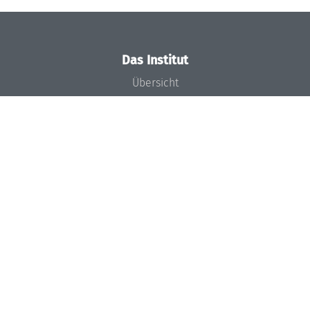
Das Institut
Übersicht
Aktuelles
Konzept und Organisation
Team
Gremien
Förderung und Finanzierung
Projekte
Presse
Dagstuhl's Impact
Stellenangebote
Gleichstellungsplan
Gute wissenschaftliche Praxis
Code of Conduct